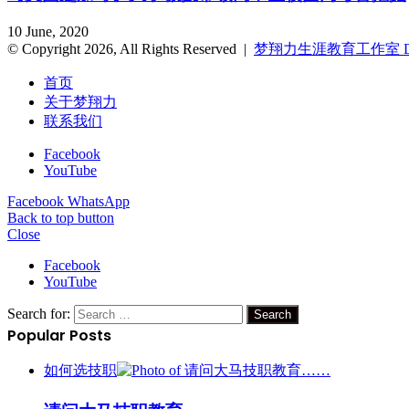
10 June, 2020
© Copyright 2026, All Rights Reserved |
梦翔力生涯教育工作室 Dreami
首页
关于梦翔力
联系我们
Facebook
YouTube
Facebook
WhatsApp
Back to top button
Close
Facebook
YouTube
Search for:
Popular Posts
如何选技职