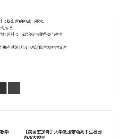
社会提出新的挑战与要求。
正式推行。
同打造社会与政治提供哪些参与的机
即拥有就近认识与亲近民主精神内涵的
Share via Email
Print
堂教学
【美国芝加哥】大学教授带领高中生校园
内考古挖掘