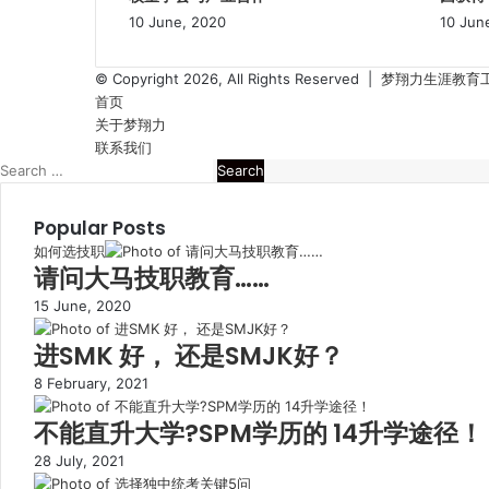
10 June, 2020
10 Jun
© Copyright 2026, All Rights Reserved |
梦翔力生涯教育工作室 
首页
关于梦翔力
联系我们
Back
Close
Facebook
YouTube
Search
Facebook
YouTube
to
for:
top
Popular Posts
button
如何选技职
请问大马技职教育……
15 June, 2020
进SMK 好， 还是SMJK好？
8 February, 2021
不能直升大学?SPM学历的 14升学途径！
28 July, 2021