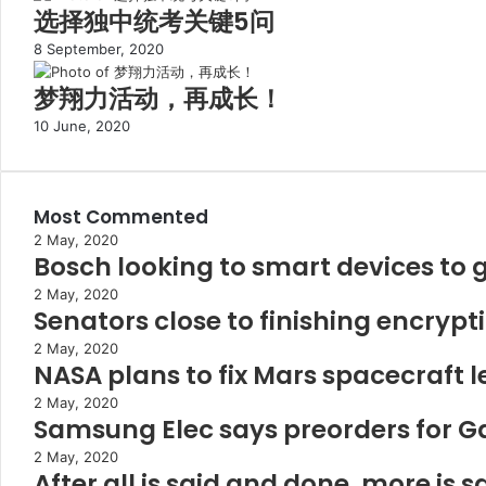
选择独中统考关键5问
8 September, 2020
梦翔力活动，再成长！
10 June, 2020
Most Commented
2 May, 2020
Bosch looking to smart devices to 
2 May, 2020
Senators close to finishing encrypt
2 May, 2020
NASA plans to fix Mars spacecraft l
2 May, 2020
Samsung Elec says preorders for G
2 May, 2020
After all is said and done, more is 