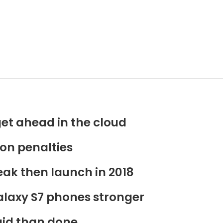
get ahead in the cloud
ion penalties
eak then launch in 2018
alaxy S7 phones stronger
said than done