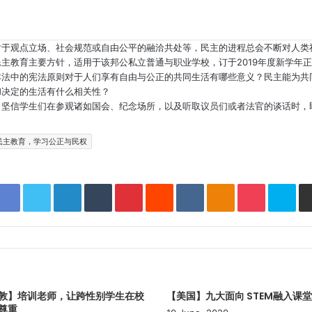
对于观点立场、社会规范或自由公平的融洽共处等，民主的进程总会不断对人类
主教育主要方针，适用于该邦公私立普通与职业学校，订于2019年度新学年
本法中的宪法原则对于人们享有自由与公正的共同生活有哪些意义？民主能为共
和决定的生活有什么相关性？
，坚信学生们在参观诸如国会、纪念场所，以及听取议员们或者法官的谈话时，
民主教育，学习公正与民权
Facebook
Twitter
LinkedIn
Tumblr
Pinterest
Reddit
VKontakte
Odnoklassniki
Pocket
Skype
敦】培训老师，让跨性别学生在校
【美国】九大面向 STEM融入课
尊重