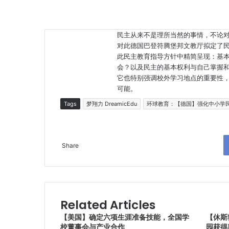
民主从来不是理所当然的事情，不论
对此德国巴登符腾堡邦文教厅拟定了民
此民主教育指导方针中精简呈现：基
会？以及民主的基本权利与自己掌握
它也特别强调校外学习地点的重要性
可能。
Tags
梦翔力 DreamicEdu
环球教育：【德国】强化中小学
Share
Related Articles
【美国】确定六项生涯准备技能，全国学
【休斯
校董事会与产业合作
园获得