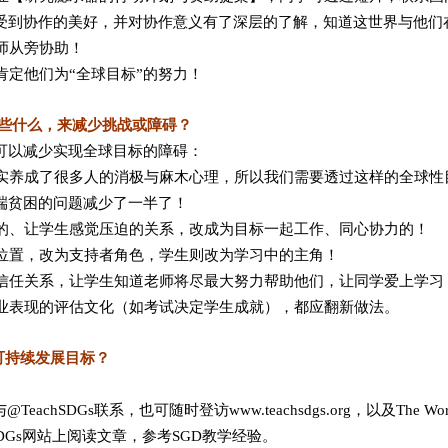
受到协作的美好，并对协作意义有了深层的了解，知道这世界与他们
老师从旁协助！
肯定他们为“全球目标”的努力！
些什么，来减少挑战或障碍？
可以减少实现全球目标的障碍：
其实养成了很多人的消极与麻木心理，所以我们需要透过这样的全球
端贫困的问题减少了一半了！
立的、让学生感觉压迫的关系，改成为目标一起工作、同心协力的！
的位置，改为支持者角色，学生则改为学习中的主角！
的信任关系，让学生知道老师将尽最大努力帮助他们，让同学爱上学习
学业表现的评估文化（如考试决定学生成就），都应翻新做法。
可持续发展目标？
hSDGs联系，也可随时登访www.teachsdgs.org，以及The World’s 
SDGs网站上阅读文章，参考SGD教学经验。