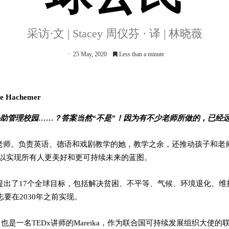
采访·文 | Stacey 周仪芬 · 译 | 林晓薇
25 May, 2020
Less than a minute
Hachemer
助管理校园……？答案当然“不是”！因为有不少老师所做的，已经远
教育围墙”的老师。负责英语、德语和戏剧教学的她，教学之余，还推动孩子和
ls, SDG），以实现所有人更美好和更可持续未来的蓝图。
提出了17个全球目标，包括解决贫困、不平等、气候、环境退化、
要在2030年之前实现。
总决赛、也是一名TEDx讲师的Mareika，作为联合国可持续发展组织