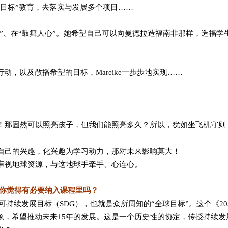
球目标”教育，去落实与发展多个项目……
发”、在“鼓舞人心”。她希望自己可以向曼德拉造福南非那样，造福
，以及散播希望的目标，Mareike一步步地实现……
己！那固然可以照亮孩子，但我们能照亮多久？所以，犹如坐飞机守
掘自己的兴趣，化兴趣为学习动力，那对未来影响莫大！
、审视地球资源，与这地球手牵手、心连心。
？你觉得有必要纳入课程里吗？
过了可持续发展目标（SDG），也就是众所周知的“全球目标”。这个《2
象，希望推动未来15年的发展。这是一个历史性的协定，传授持续发