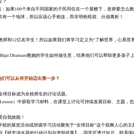
义？
个问题：如果100个来自不同国家的子民同住在一个屋檐下，老师要怎
共有一个地球，所以应该心手相连，而非明枪暗箭、分崩离析！
名教师和12亿名学生！所以如果我们将学习定义为“了解世界，心系世
jal Dhamani教她的学生如何做生意，结果他们可以帮助更多孩子上学
他们可以从何开始迈出第一步？
让全球目标成为全校师生的讨论话题。
 Largest Lesson）中获取学习材料，在课堂上讨论可持续发展目标
感受自我效能！
你们学校的展览活动或班级学习活动聚焦于“全球目标”这个鼓舞人心的
作业【研究滤水器的行动计划与资助提案】，同学可透过短片，联系