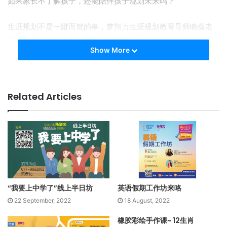
如果家长不了解孩子，还能陪伴孩子规划未来吗？
生涯规划不是一蹴而就的事，梦翔力生涯规划教育导师晓薇老
师（也是《梦翔中学》主编）娓娓道来，让我们一起探讨如何
Show More
陪伴孩子找到属于他的未来！
社区开讲：关丹
日期/时间：21/03/2021，8-10pm
Related Articles
讲师：林晓薇 梦翔力生涯规划教育导师
延伸阅读——
林晓薇老师其他视频回顾
“我要上中学了”线上半日坊
英语假期工作坊来咯
22 September, 2022
18 August, 2022
橡胶彩绘手作课~ 12生肖