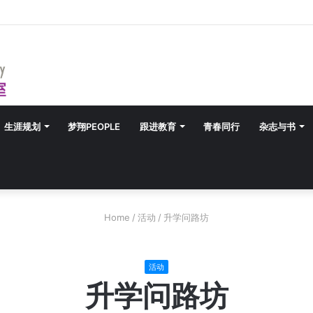
生涯规划
梦翔PEOPLE
跟进教育
青春同行
杂志与书
Home
/
活动
/
升学问路坊
活动
升学问路坊