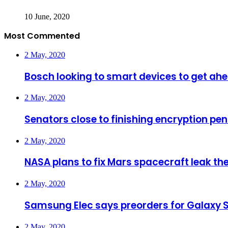
10 June, 2020
Most Commented
2 May, 2020
Bosch looking to smart devices to get ahe
2 May, 2020
Senators close to finishing encryption pen
2 May, 2020
NASA plans to fix Mars spacecraft leak the
2 May, 2020
Samsung Elec says preorders for Galaxy 
2 May, 2020