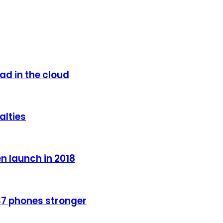
ad in the cloud
alties
n launch in 2018
S7 phones stronger