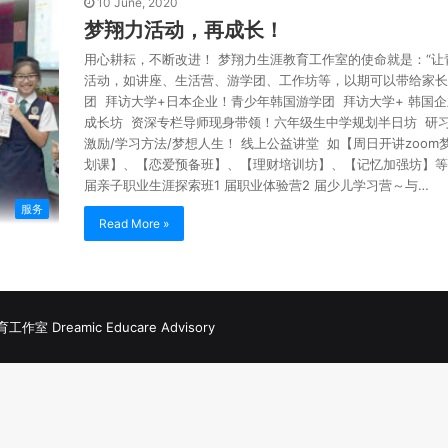
10 June, 2020
梦翔力活动，再成长！
用心耕耘，不断改进！ 梦翔力生涯教育工作室的使命就是：“
活动，如讲座、生活营、游学团、工作坊等，以期可以带给家长
团 拜访大学+日本企业！青少年韩国游学团 拜访大学+ 韩国
成长坊 资深专栏导师现身带领！六年级生中学规划半日坊 研习
激励/学习方法/梦想人生！ 线上公益讲堂 如【周日开讲zoo
划课】、【恋爱预备班】、【理财培训坊】、【记忆加强坊】等 
届亲子职业生涯探索班1 届职业体验营2 届少儿学习营～与…
服务
Read More »
室 Dreamic Educare Advisory