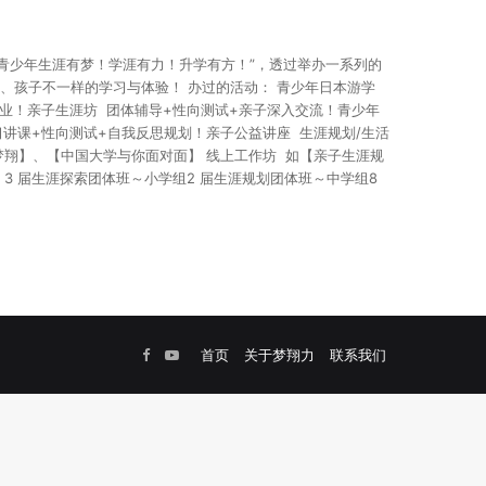
让青少年生涯有梦！学涯有力！升学有方！”，透过举办一系列的
、孩子不一样的学习与体验！ 办过的活动： 青少年日本游学
企业！亲子生涯坊 团体辅导+性向测试+亲子深入交流！青少年
讲课+性向测试+自我反思规划！亲子公益讲座 生涯规划/生活
m梦翔】、【中国大学与你面对面】 线上工作坊 如【亲子生涯规
3 届生涯探索团体班～小学组2 届生涯规划团体班～中学组8
Facebook
YouTube
首页
关于梦翔力
联系我们