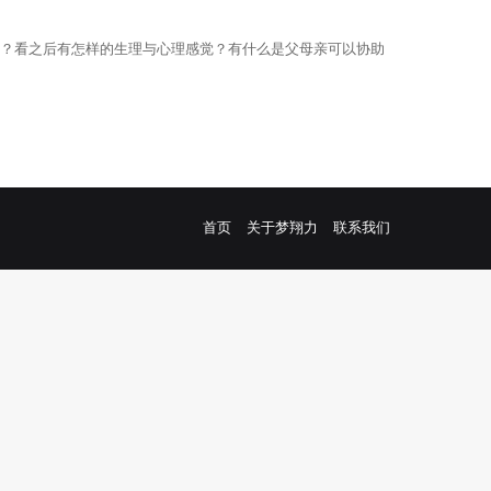
么？看之后有怎样的生理与心理感觉？有什么是父母亲可以协助
Facebook
YouTube
首页
关于梦翔力
联系我们