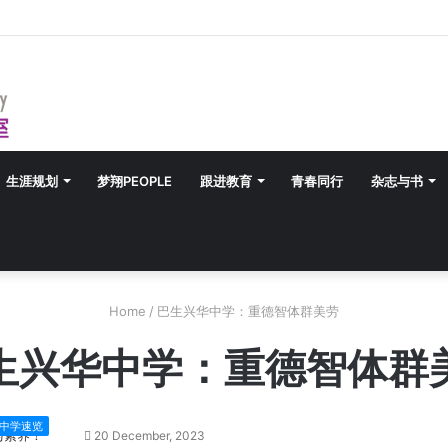
生涯规划
梦翔PEOPLE
跟进教育
青春同行
杂志与书
Home
/
巴生兴华中学：重德智体群美劳
生兴华中学：重德智体群
中学速览
20 December, 2023