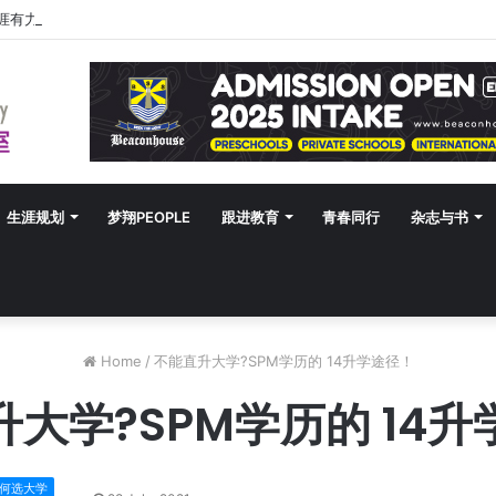
涯有力，升学有方！ 创建价值人生，少走人生弯路！
生涯规划
梦翔PEOPLE
跟进教育
青春同行
杂志与书
Home
/
不能直升大学?SPM学历的 14升学途径！
大学?SPM学历的 14
何选大学