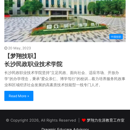
中国技职
20 May, 2023
【梦翔技职】
长沙民政职业技术学院
长沙民政职业技术学院坚持“立足民政、面向社会、适应市场、开放办
学”的办学理念，秉承“爱众亲仁、博学笃行”的校训...着力培养服务民政事
业和区域经济社会发展的高素质技术技能型一线专门人才。
Read More »
© Copyright 2026, All Rights Reserved |
梦翔力生涯教育工作室
Dreamic Educare Advisory