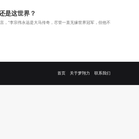
还是这世界？
嘉而言，“李宗伟永远是大马传奇，尽管一直无缘世界冠军，但他不
Facebook
YouTube
首页
关于梦翔力
联系我们