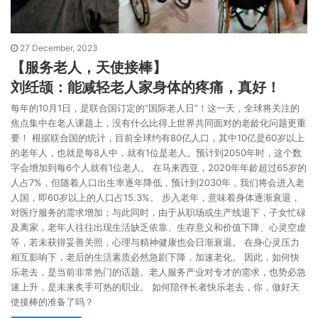
27 December, 2023
【服务老人，天使接棒】
刘纴颉：能减轻老人家身体的疼痛，真好！
每年的10月1日，是联合国订定的“国际老人日”！这一天，全球将关注的
焦点集中在老人课题上，没有什么比得上世界共同面对的老龄化问题更重
要！ 根据联合国的统计，目前全球约有80亿人口，其中10亿是60岁以上
的老年人，也就是每8人中，就有1位是老人。预计到2050年时，这个数
字会增加到每6个人就有1位老人。 在马来西亚，2020年年龄超过65岁的
人占7%，但随着人口出生率逐年降低，预计到2030年，我们将会进入老
人国，即60岁以上的人口占15.3%。 步入老年，意味着身体逐渐衰退，
对医疗服务的需求增加；与此同时，由于从职场或生产线退下，子女忙碌
及离家，老年人往往出现生活缺乏依靠、生存意义和价值下降、心灵空虚
等，若未获得妥善关照，心理与精神健康也会日渐衰退。 在身心灵压力
相互影响下，老后的生活素质必然急剧下降，加速老化。 因此，如何快
乐老去，是当前非常热门的话题。老人服务产业对专才的需求，也势必急
速上升，是未来炙手可热的职业。 如何陪伴长者快乐老去，你，做好天
使接棒的准备了吗？