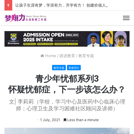
让孩子生涯有梦，学涯有力，升学有方！ 创建价值人生，少走人生弯路！
M
Home
/
跟进教育
/
教育专题
教育专题
青春同行
青少年忧郁系列3
怀疑忧郁症，下一步该怎么办？
文| 李莉莉（学校，学习中心及医药中心临床心理
师；心理卫生及学习困难社区顾问及讲师）
1 July, 2021
Less than a minute