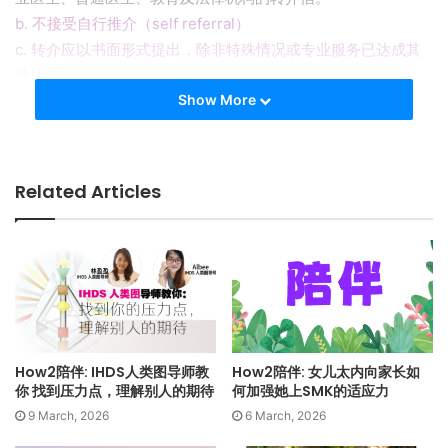
b. 不接受自行推介（self referral）
c. 转介应以书面形式提出，除非特殊情况或专业服务已达成其
他协议。
Show More
d. 每家医院皆有其特定求诊程序，建议向医院联系询问。
♦
私人精神科诊所和临床心理治疗中心
a. 转介（referral）
Related Articles
一般来说，医院或诊所的专业治疗都要求患者呈上出自其他专
业医生、普通医生、教育及法律机构的转介信。
b. 接受自行推介，但必须先做预约。
各中心资料:
http://www.psychologymatters.asia/
https://www.psychiatry-malaysia.org/listcat.php?
How2陪伴: IHDS人类图导师教
How2陪伴: 女儿太内向家长如
cid=28&all=Y
你 找到压力点，理解别人的期待
何加强她上SMK的适应力
9 March, 2026
6 March, 2026
♦
非营利和非政府心理健康组织