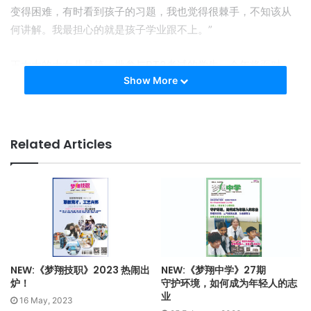
变得困难，有时看到孩子的习题，我也觉得很棘手，不知该从
何讲解。我最担心的就是孩子学业跟不上。”
王太太的大女儿是第一批参与PT3考试的学生，今年将面对
Show More
SPM考试，同时，第二个孩子也将迎接第一次高思维试题的
UPSR。她为孩子总是当“白老鼠”感到忧心。“大家都说考试很
难。孩子感到压力，我也跟着感到焦虑。”面对孩子的苦恼，王
太太不禁疑惑：为什么要为难孩子呢？
Related Articles
需要时间趋向成熟
不过，教专总秘书拿督骆燕萍却认为，推行KBAT是顺应世界趋
势的教育改革，其概念和方向是正面的。
“当世界都在讲求解决问题的能力，重视高思维能力，教育就需
NEW:《梦翔技职》2023 热闹出
NEW:《梦翔中学》27期
要做出改变。”她表示，我们以往的教育注重知识，但如今的学
炉！
守护环境，如何成为年轻人的志
业
生不只要有知识，还要有创意，需懂得应用知识解答问题，并
16 May, 2023