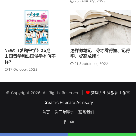
25 February, 2023
且拥有解决问题的能力。“背答案或方程式已经无法满足KBAT
的教育需求。”
“如今，能够用创意、知识去思考和解决难题的学生才是优秀
生。”
从推行素质教育的角度来看，落实KBAT是毋庸置疑，然而计划
NEW:《梦翔中学》26期
怎样做笔记，你才看得懂、记得
出国留学和出国游学有何不一
牢、提高成绩？
推行得太快，反而导致大家都措手不及。
样?
21 September, 2022
17 October, 2022
在一班50名学生的班级里，老师难以给予学生个别辅导，因此
家长也必须在家中协助孩子学习。
© Copyright 2026, All Rights Reserved |
梦翔力生涯教育工作室
“家长须了解《教育大蓝图》中所提及的改革，必须知道今天的
Dreamic Educare Advisory
教育发生了什么变化。多参与学校的活动，经常与老师沟通，
都是家长应该采取的行动。”
首页
关于梦翔力
联系我们
Facebook
YouTube
骆燕萍相信：只要老师、家长和学生三方面配合，就能面对
KBAT带来的挑战。