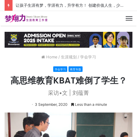
让孩子生涯有梦，学涯有力，升学有方！ 创建价值人生，少走人生弯路！
M
Home
/
生涯规划
/
学会学习
学会学习
教育专题
高思维教育KBAT难倒了学生？
采访•文 | 刘蕴菁
3 September, 2020
Less than a minute