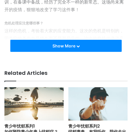
训，在备课中备战，经历了完全不一样的新常态。这场尚未离
开的疫情，狠狠地改变了学习这件事！
危机处理应注意哪些事？
这样的危机，考验着大家的应变能力。这次的危机是特别的，
因为它的杀伤力是持久而不显而易见的。这次的危机传递了几
个很重要的讯息，而教育体系必须拥有愿意面对危机的勇气和
Show More
持久力。
1. 危机处理强调四要素
Related Articles
这次面对疫情的危机处理，强调速度和弹性。危机处理的过
程，强调几项重要的要素：♦ 止血（不让情况恶化）♦ 管理言论
（不让流言和媒体渲染）♦ 照顾（适时提供援助）♦ 预防（提早
防范，避免更大的危机发生）。
2. 评估和建立校内复课条件
如何复课并让学生正常上课成了最重要的第一件事。然而，每
青少年忧郁系列1
青少年忧郁系列2
所学校因地理和硬体条件的差异而面对不同的挑战。因此评估
如何预防青少年患上忧郁症？
忧郁青春，有我听你，陪你走出