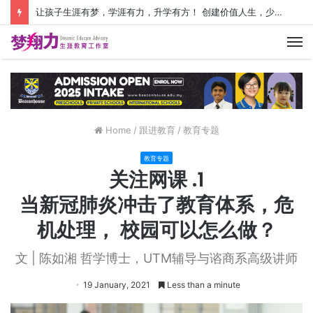
让孩子生涯有梦，学涯有力，升学有方！ 创建价值人生，少走人生弯路！
M
Home
/
跟进教育
/
教育专题
教育专题
关注网课 .1
当新冠肺炎冲击了教育体系，危
机处理， 校园可以怎么做？
文 | 陈如湘 哲学博士，UTM辅导与谘商系高级讲师
19 January, 2021
Less than a minute