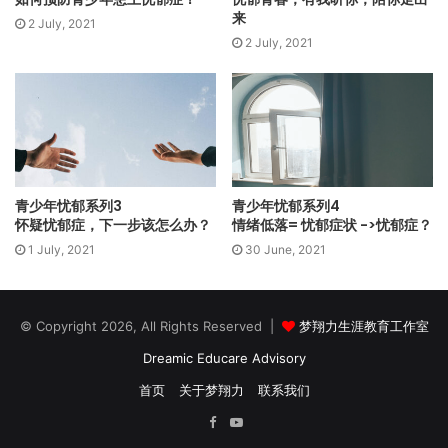
来
和建立校内的复课条件成为关键事务。例如：
2 July, 2021
♦ 对教学内容、进度和评鉴方式进行合理的调整并提供可依循的
2 July, 2021
架构。
♦ 评估教师网上授课能力，适时给予培训，并对有特别需求的教
师提供一对一的支援。在学中做，做中学的复课阶段中，不断
的评估和调整。
♦ 调查学生的现有网上硬体和软体资源，适时提供软硬体的援
助。
青少年忧郁系列3
青少年忧郁系列4
怀疑忧郁症，下一步该怎么办？
情绪低落= 忧郁症状 ->忧郁症？
♦ 为复课的风险管理和健康教育做出适当的准备，以降低散播疫
1 July, 2021
30 June, 2021
情的风险。
3. 有效而透明的沟通
© Copyright 2026, All Rights Reserved |
梦翔力生涯教育工作室
面对疫情行管期和有限制行管期的压力，人容易因焦虑而产生
种种不适当的应对模式。因此有效而透明的沟通是让学生和教
Dreamic Educare Advisory
师感到安心的关键。
首页
关于梦翔力
联系我们
实施统一对外发放讯息的窗口。
Facebook
YouTube
♦ 讯息的发布不因只是公告和公式化的讯息，而需同时包含关怀