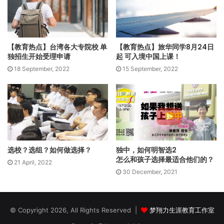
“科技已打破国界，现在是全球化的时代。作为一个教育者，我
们要与时并进，规划与设计的课程，必须符合这个不断变迁且
【教育热点】台湾各大专院校 单
【教育热点】旅华同学8月24日
多元的时代。我们现在是培育一个拥有随时应对未来挑战能力
独招生开始受理申请
起 可入境中国上课！
的孩子，一个负责任的世界公民。”
18 September, 2022
15 September, 2022
郑敏慧深信，要培养出自主学习力强，且具全球性的未来人
才，必须要有具前瞻性，且跨越疆界的教学课程。她认为，安
大略省课程（The Ontario Curriculum）很符合这时代需求的
课程。她也是马来西亚推行这套加拿大教育系统的先驱。
安大略省课程在2018年被“国际学生能力评量计划（PISA）”评
选校？选组？如何做选择？
独中，如何明智选2
怎么和孩子选择最适合他们的？
选为10大最佳教育系统之一。到底这套加拿大教育系统有着怎
21 April, 2022
30 December, 2021
样的特别之处呢？
Q1 就读安大略省课程有什么优势？
© Copyright 2026, All Rights Reserved |
梦翔力生涯教育工作室
安大略省课程的课程设计着重在培养具批判性高思维的年轻一