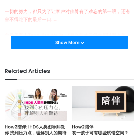
一切的努力，都只为了让客户对佳肴有了难忘的第一眼，还有
舍不得吃下的最后一口……
食品代言人Teng Jian Wei说：“麦当劳的汉堡之所以那么美，
Show More
都是烹饪艺术师（food stylist）设计出来的！”
而市场对厨艺专业人才的需求有多高？ Jian Wei说：“只要在网
上输入‘厨师’二字，你就可以看见市场的需求！”
Related Articles
业务发展总监Chef Chern Chee Hoong说：“我们专门帮学生
找工作，我的餐馆网路也很广，每天都会接到餐馆老板诉苦：
找不到人！”
“马来西亚堪称是专门‘出产’厨师的！”升学顾问Evelyn Chan
说：“基本上不到两年，你就可以读完这个专业！”
How2陪伴: IHDS人类图导师教
How2陪伴
你 找到压力点，理解别人的期待
初一孩子可有哪些试错空间？
我适合走上心理师这条路吗？