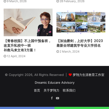
9 March, 2026
28 February, 2026
厨师一职适不适合你？工作内容如何？薪资如何？前景可观
吗？会不会被AI淘汰呢……？
Q: 厨师的工作内容……？
一般来说，厨师的工作内容，会涉及菜单设计、原料采购、烹
煮或监督烹煮、安排出菜次序、预算烹调时间、厨房卫生与整
【青春校园】不上国中预备班，
【加油磨剑，上好大学】2023
洁等管理、分配工作等，不过工作内容也要视餐馆规模而定。
改直升私校中一班
最新全球建筑学专业大学排名
补救马来文有3方案！
2 March, 2024
若在小规模的餐馆，厨师需要起早摸黑，一个人一脚踢，从采
12 April, 2024
购到下厨、清理…… ；但如果在酒店或大型餐馆，由于厨师一般
都是24小时轮班，会为下一班厨师准备好他们要的食材，所以
在有规律的工作系统下，厨师踏入厨房时，70%食材已经准备
© Copyright 2026, All Rights Reserved |
梦翔力生涯教育工作室
就绪，可让厨师马上下厨，当日工作流程与安排如何，厨师也
Dreamic Educare Advisory
已经了然于心。
首页
关于梦翔力
联系我们
Facebook
YouTube
五星级酒店的厨师一般非常重视客户的满意度，举凡客户不满
意的，都会不断地改进，直到客户满意为止。