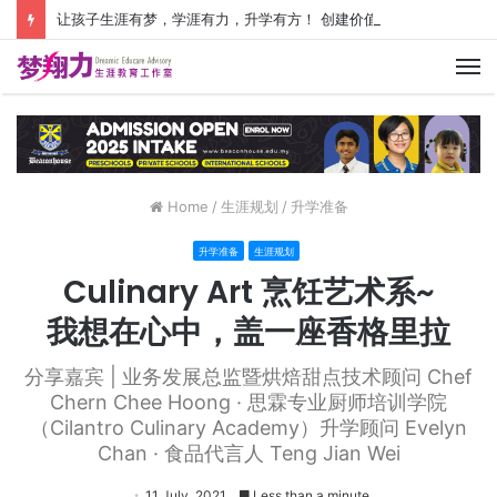
让孩子生涯有梦，学涯有力，升学有方！ 创建价值人生，少走人生弯路！
M
Home
/
生涯规划
/
升学准备
升学准备
生涯规划
Culinary Art 烹饪艺术系~
我想在心中，盖一座香格里拉
分享嘉宾 | 业务发展总监暨烘焙甜点技术顾问 Chef
Chern Chee Hoong · 思霖专业厨师培训学院
（Cilantro Culinary Academy）升学顾问 Evelyn
Chan · 食品代言人 Teng Jian Wei
11 July, 2021
Less than a minute