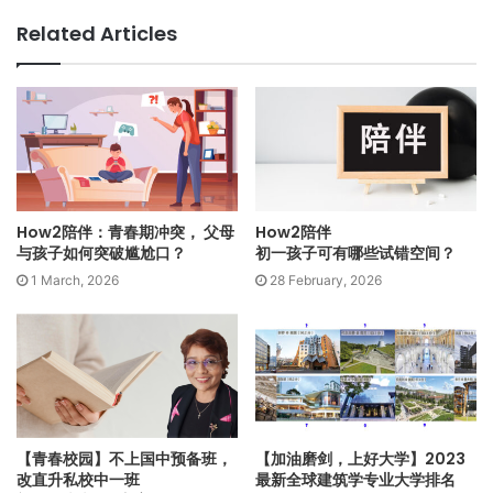
里，我们会更有动力提升自己的能力、展现自己的专业性，运
Related Articles
用人工智能带给我们的便利，而不被人工智能所取代！
Q:
我是初三生，明年高中要选组，听说要先思考自己未
来要从事什么职业。可是365行，职业那么多，我该从
何选起？
当我们投入职业生涯选择时，很重要的是要思考自己有哪些兴
趣与能力。兴趣和能力两者是相辅相成的。当我们对某样事物
How2陪伴：青春期冲突， 父母
How2陪伴
深感兴趣时，我们会投入更多的时间和心思，而增强自己的能
与孩子如何突破尴尬口？
初一孩子可有哪些试错空间？
力。
1 March, 2026
28 February, 2026
当能力增强时，我们的成就感便会相对提高，让我们更有兴趣
投入其中！
中学的科目学习都是基本能力的培训，选择很有限，因此我鼓
励你多学多看多接触！尤其是多参与课外活动，从活动中学
【青春校园】不上国中预备班，
【加油磨剑，上好大学】2023
习，也进一步了解自己的兴趣，展现自己多元的能力。
改直升私校中一班
最新全球建筑学专业大学排名