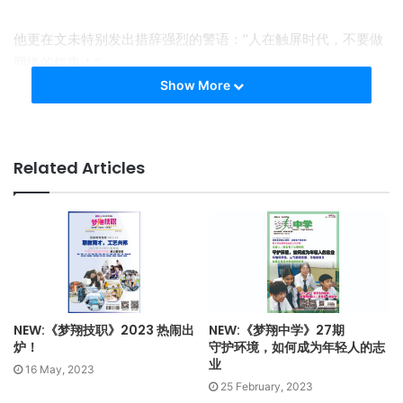
他更在文未特别发出措辞强烈的警语：“人在触屏时代，不要做
网络的奴隶！”
Show More
这篇文章因为出自王蒙手笔，内容又戳中了时下人们阅读习性
的软肋，当然引起骚动，也引来了热议，甚且争议。
Related Articles
阅读纸本书籍，产生更深刻记忆
蒙文透过这篇论述，带出了一个与”阅读”相关的热门议题——关
于阅读，如以不同的载体“传统纸本”书籍与“电子介质”文本来进
行阅读，两者所带来的阅读习惯、效能、情感投入、认知等方
面的影响与效果其实各有所异，针对此，目前出现了各种意见
相左、对峙或调和等不一的声音。
NEW:《梦翔技职》2023 热闹出
NEW:《梦翔中学》27期
据了解，已有许多研究表明，相同的文本内容，以电子阅读器
炉！
守护环境，如何成为年轻人的志
业
进行阅读，比起通过纸本书籍阅读，更容易忘记文本内容，对
16 May, 2023
25 February, 2023
文本的理解也多停留在表面意涵。