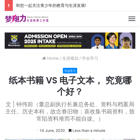
和您一起关注青少年的教育与生涯发展!
M
Home
/
生涯规划
/
学会学习
学会学习
纸本书籍 VS 电子文本， 究竟哪
个好？
文 | 钟伟前（董总副执行长兼总务处、资料与档案局
主任。历史本科，故念眷旧物；喜收集书籍资料，致
常陷资料堆而不能自拔。）
14 June, 2020
Less than a minute