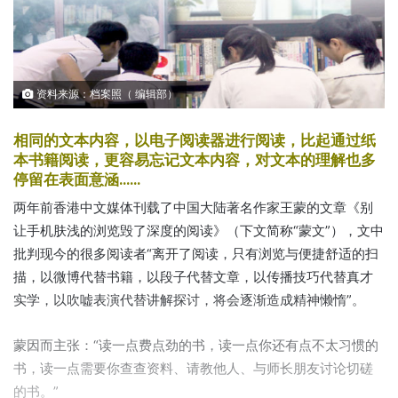
资料来源：档案照（ 编辑部）
相同的文本内容，以电子阅读器进行阅读，比起通过纸
本书籍阅读，更容易忘记文本内容，对文本的理解也多
停留在表面意涵……
两年前香港中文媒体刊载了中国大陆著名作家王蒙的文章《别
让手机肤浅的浏览毁了深度的阅读》（下文简称“蒙文”），文中
批判现今的很多阅读者“离开了阅读，只有浏览与便捷舒适的扫
描，以微博代替书籍，以段子代替文章，以传播技巧代替真才
实学，以吹嘘表演代替讲解探讨，将会逐渐造成精神懒惰”。
蒙因而主张：“读一点费点劲的书，读一点你还有点不太习惯的
书，读一点需要你查查资料、请教他人、与师长朋友讨论切磋
的书。”