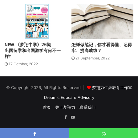
有关这方面的研究，尤以挪威Stavanger大学的心理学家Anne
Mangen教授2013年发表于《国际教育研究期刊》
（International Journal of Educational Research）中有关＂
比较纸本与电子萤幕阅读线性文本：对阅读的影响＂（Reading
linear texts on paper versus computer screen: Effects on
NEW:《梦翔中学》26期
怎样做笔记，你才看得懂、记得
出国留学和出国游学有何不一
牢、提高成绩？
reading comprehension）的论文最具说服力。
样?
21 September, 2022
17 October, 2022
这篇论文以一系列的实例，如通过50 个资质相近的读者，分成
两组各25人，一组以纸本书籍、一组则以电子阅读器，阅读数
十页同一文本的悬疑小说；在阅后进行有关情节、任务、场景
© Copyright 2026, All Rights Reserved |
梦翔力生涯教育工作室
等问题的测试，从中得出：以电子阅读器阅读的组别相对以纸
Dreamic Educare Advisory
本书籍阅读的组别，在描述文本的时间线索方面（整体结构、
首页
关于梦翔力
联系我们
人物关系、情节发展等）出现明显的劣势。
Facebook
YouTube
这可能是阅读纸本书籍时，随翻阅的进度、书籍已阅及待阅的
增减厚度，给了阅读者实质而真实的阅读追逐感。