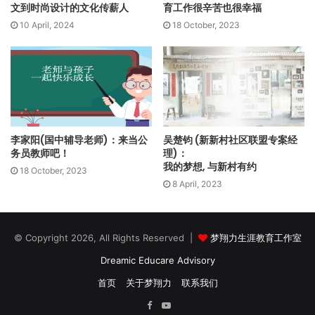
历，否则外人无法体会我们的日子有多难……”Ekhlas欲言又
文到时尚设计的文化传薪人
育工作很辛苦也很幸福
止，牵强的礼貌微笑之中，有忍不住的轻轻叹息。
10 April, 2024
18 October, 2023
烽火连天，梦未熄灭
连天烽火如果有意义，那就是Ekhlas的内心滋长了生存的弹性
力，去应对每一天又突发的各种难题，应对他们从没想过、从
没准备好、也无从知道答案的挑战。
李家阳(国中辅导老师)：来当公
吴楚钧 (新新村社区联盟专案经
务员教师吧！
理)：
困苦之中，Ekhlas内心深知：自由无价，但代价很高！
我的梦想, 与新村有约
18 October, 2023
8 April, 2023
身在埃及，虽然安全，Ekhlas却不被允许上学，教育的大门紧
紧关闭！只因她是难民身份。
© Copyright 2026, All Rights Reserved |
梦翔力生涯教育工作室
但这个逆境并没有让Ekhlas心中想上学的梦想熄灭！
Dreamic Educare Advisory
首页
关于梦翔力
联系我们
在难民营生活两年后，他们搬离埃及，迁到苏丹，在苏丹, 母亲
Facebook
YouTube
申请了难民和人道庇护入境马来西亚的准签证。六个月后，他