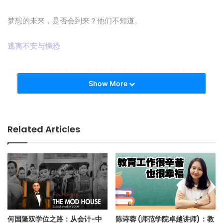
梦想的未来，是否会到来？他们不知道。
逃离不安与惶恐
2014年，连绵的战火，迫使13岁的Ekhlas Ahmed和家人不得
Show More
不仔细计划，离开一个他们称之为“家”的地方，索马里。
混乱之中，生存的本能，让母亲找到了一线生存希望——成为
难民！
Related Articles
Ekhlas和她的母亲、两个兄姐于是逃离了自己的国家，获得埃
及的庇护！
只可惜，父亲无法同行，成了这趟逃命之途的最大遗憾。
“我们每一天都活在恐惧和不安之中……那种滋味，除非亲身经
何国隆双学位之路：从会计-中
陈诗蓉 (师范学院卓越讲师)：教