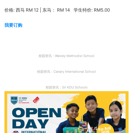
价格: 西马 RM 12 | 东马： RM 14 学生特价: RM5.00
我要订购
校园资讯 - Wesley Methodist School
校园资讯：Canary International School
校园资讯：Sri KDU Schools