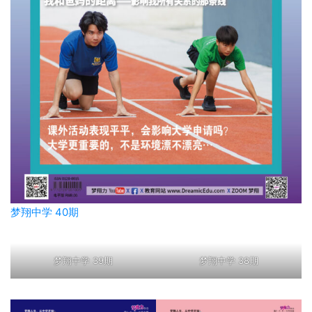
梦翔中学 40期
梦翔中学 39期
梦翔中学 38期