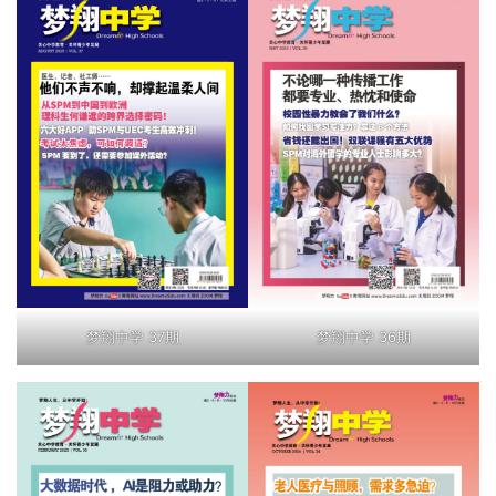
梦翔中学 37期
梦翔中学 36期