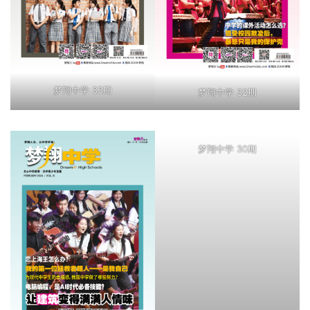
梦翔中学 33期
梦翔中学 32期
梦翔中学 30期