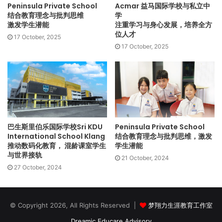
Peninsula Private School
Acmar 益马国际学校与私立中
国，近年曾任加拿大安大略省多伦多市一所加拿大国际文凭预
结合教育理念与批判思维
学
科学校的副校长，如今他期待自己在加拿大教育工作和 IB 课程
激发学生潜能
注重学习与身心发展，培养全方
位人才
的经验，可帮助发展 SIS Iskandar Puteri国际学校.。
17 October, 2025
17 October, 2025
目前师资：
450人
目前师资：
62人，其中50% 为外籍教师（加拿大、英国、美国
等）
联课活动：
【社团、学会】
学生会、管弦乐社、中国书画社、年鉴社、益
智社、乐高挑战者社、吉他社、象棋社、工艺美术社、手语
社、绘画社
巴生斯里伯乐国际学校Sri KDU
Peninsula Private School
International School Klang
结合教育理念与批判思维，激发
【运动】
手球、跑步俱乐部、羽毛球、游泳、无挡板篮球、橄
推动数码化教育， 混龄课室学生
学生潜能
榄球、足球、篮球、水球、球类运动
与世界接轨
21 October, 2024
硬体设备：
图书馆、足球场、多功能厅、游泳池、音乐室、美
27 October, 2024
术室、3 个科学实验室、2 个自助餐厅
课程设置
© Copyright 2026, All Rights Reserved |
梦翔力生涯教育工作室
Sunway City Iskandar Puteri 校区设有学前教育至中学加拿大
Dreamic Educare Advisory