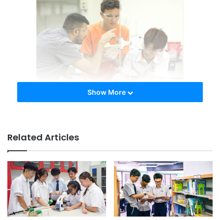
Show More
图片提供：Sunway Schools
基本资料
Related Articles
成立年份：
2017
现任校长：
Craig Gerow
Craig Gerow校长拥有加拿大 Wilfrid Laurier 大学的文学学士
（荣誉）学位，以及加拿大多伦多大学的教育学士和教育硕士
学位。他从事教育工作25年，曾在加拿大和国外担任教学和管
理工作，包括横跨日本、中国、马来西亚、新加坡、瑞士等