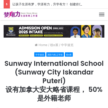
让孩子生涯有梦，学涯有力，升学有方！ 创建价值人生，少走人生弯路！
M
Home
/
校e展
/
中学速览
中学速览
国际与私立学校
校e展
Sunway International School
(Sunway City Iskandar
Puteri)
设有加拿大安大略省课程， 50%
是外籍老师