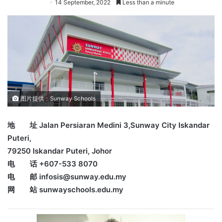
14 September, 2022
Less than a minute
图片提供：Sunway Schools
地 址 Jalan Persiaran Medini 3,Sunway City Iskandar
Puteri,
79250 Iskandar Puteri, Johor
电 话 +607-533 8070
电 邮 infosis@sunway.edu.my
网 站 sunwayschools.edu.my