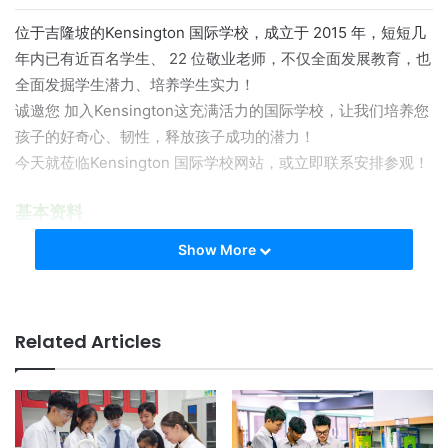
位于吉隆坡的Kensington 国际学校，成立于 2015 年，短短几
年内已有近百名学生、 22 位敬业老师，不仅全面发展教育，也
全面发掘学生潜力、培养学生实力！
诚邀您 加入Kensington这充满活力的国际学校，让我们培养您
孩子的好奇心、韧性，释放孩子成功的潜力！
今天就莅临Kensington 国际学校网站，或立即联系安排参观！
基本资料
成立年份
：2015
Show More
现任校长
：Ms. Farah Hazleen Binti Hamzah
掌管Kensington教务、行政、教育推广的校长Ms Farah，有逾
16 年的语言教学经验，育人无数。拥有伦敦教师培训学院
Related Articles
（LTTC）TESOL文凭的她，职业生涯始于教授雅思和商务英
语，后扩展到密集英语课程 （IEP）、学术英语和特定用途英语
（ESP）等领域。如今她把深厚的教学经验延伸到
Kensington，推动学生在剑桥英语 (IGCSE) 考试中考获佳绩。