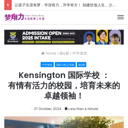
让孩子生涯有梦，学涯有力，升学有方！ 创建价值人生，少走人生弯路！
M
Home
/
校e展
/
中学速览
中学速览
国际与私立学校
校e展
Kensington 国际学校 ：
有情有活力的校园，培育未来的
卓越领袖！
21 October, 2024
Less than a minute