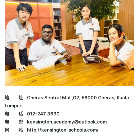
地 址 Cheras Sentral Mall,G2, 56000 Cheras, Kuala
Lumpur
电 话 012-247 3630
电 邮 kensington.academy@outlook.com
网 站 http://kensington-schools.com/