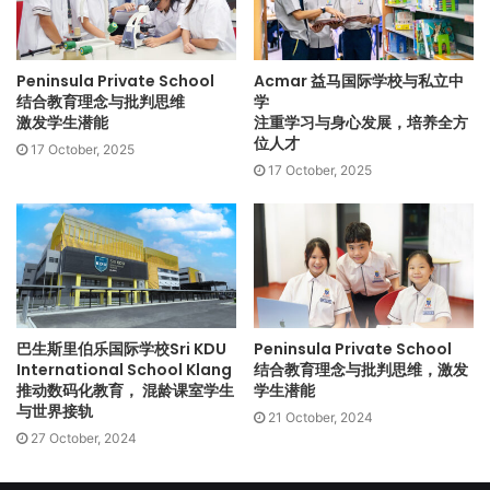
教育理念——冲向卓越
Kensington采纳备受世界推崇的剑桥国际课程，并以理论结合
Peninsula Private School
Acmar 益马国际学校与私立中
实操的创新教育，去培育学生，让学生有强大的适应性，善于
结合教育理念与批判思维
学
解决问题，也是未来的领导者。
激发学生潜能
注重学习与身心发展，培养全方
位人才
17 October, 2025
17 October, 2025
学校设施——先进设备
为促进沉浸式学习体验、满足学生多样化的兴趣与需求，
Kensington 设有各类教学设施，包括：
1. 科学实验室：备有尖端设备，让学生倍感自己如“进行实验的
科学家”。
2. 宽敞礼堂和充满活力的艺术室：这里是学生探索、创造和创
巴生斯里伯乐国际学校Sri KDU
Peninsula Private School
新的空间。
International School Klang
结合教育理念与批判思维，激发
3. 音乐馆：音乐馆与舞台，可让学生尽情展示才华、挥洒音乐
推动数码化教育， 混龄课室学生
学生潜能
热情。
与世界接轨
21 October, 2024
4. 现代化电脑实验室：实验室有着无缝集成技术，可增强学习
27 October, 2024
体验。