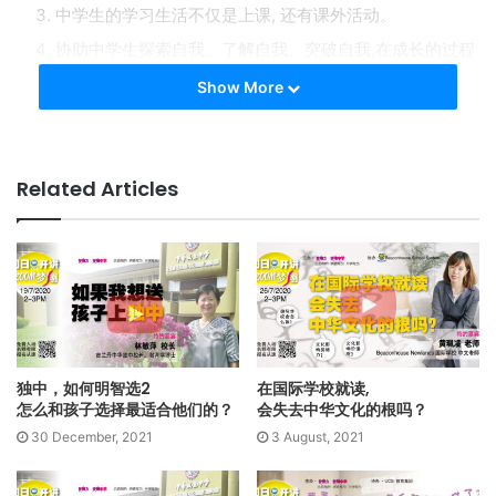
中学生的学习生活不仅是上课, 还有课外活动。
协助中学生探索自我、了解自我、突破自我,在成长的过程
中寻找到人生价值观与方向。
Show More
鼓励中学生接触现实社会, 重视培养学生的人文关怀, 引导
学生关怀周遭的人事物。
每个学生都有公平的被培养与被训练的机会, 而不是把机会
Related Articles
留给少数的精英而已。
校园有好的学习空间而非仅是“建筑物”而已, 譬如有操场和
优雅的环境,让学生可以进行活动和运动。
拥有一群教育理念正确、对教育充满热忱的老师。
师生互动良好, 老师关注学生的心智与心理发展。
学生可在稳健的人文校风里获得长期的熏陶,譬如互动的礼
独中，如何明智选2
在国际学校就读,
貌、对人的尊重、双赢的沟通、充满友爱的环境、可开放
怎么和孩子选择最适合他们的？
会失去中华文化的根吗？
探索、富有创意的教学环境等。
30 December, 2021
3 August, 2021
校方重视聆听孩子、父母与老师的声音,并携手一起努力打
造有优质教育的民主校园。