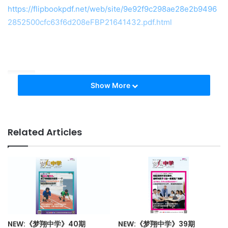
https://flipbookpdf.net/web/site/9e92f9c298ae28e2b9496
2852500cfc63f6d208eFBP21641432.pdf.html
Tags
梦翔力 DreamicEdu，独大
梦翔技职
Show More
Related Articles
NEW:《梦翔中学》40期
NEW:《梦翔中学》39期