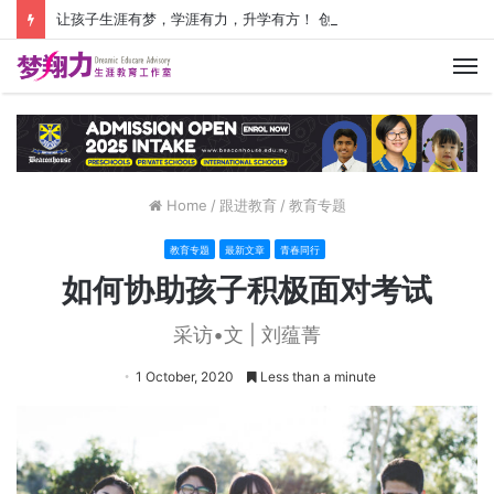
让孩子生涯有梦，学涯有力，升学有方！ 创建价值人生，少走人生弯路！
M
Home
/
跟进教育
/
教育专题
教育专题
最新文章
青春同行
如何协助孩子积极面对考试
采访•文 | 刘蕴菁
1 October, 2020
Less than a minute