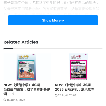
孩子是独立个体，尤其到了中学阶段，他们已有自己的想法，
父母已不宜用管教小学生的方式监督孩子。父母需要经常自我
检视，避免自己过度干涉孩子的学习，而形成压力。因此，父
Show More
母该以陪伴的姿态，慢慢地让孩子学会自我管理和自律的态
度，并在适当的时候给予指点和提醒。
二、解除对分数的迷思
Related Articles
不以名次和考试分数评断孩子的表现。不同的老师出题有深浅
的差别，分数的高低并不能完全反映孩子的能力。向孩子了解
班上最高分和最低分的分数，即可看到整体同学的程度，知道
孩子的表现处于什么位置。如：孩子的数学考获75分，而班上
最高分是80分，最低分是50分，由此可见，孩子的程度并不
差。
NEW:《梦翔中学》40期
NEW:《梦翔中学》39期
当自由与暴富，成了青春期关键
2026 石油危机，逆风教养
词……？
三、同理和肯定孩子的努力
17 April, 2026
15 June, 2026