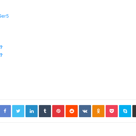
Ger5
？
？
Facebook
Twitter
LinkedIn
Tumblr
Pinterest
Reddit
VKontakte
Odnoklassniki
Pocket
Sk