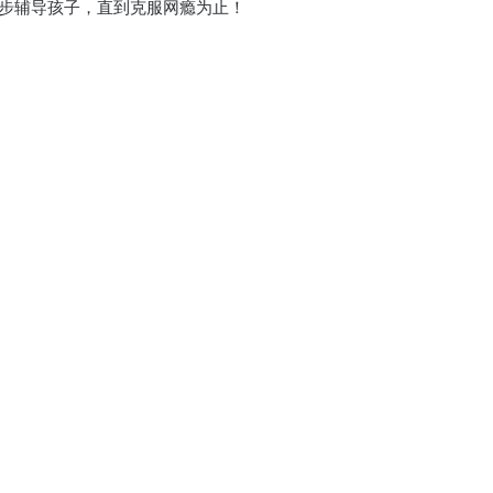
步辅导孩子，
直到克服网瘾为止！