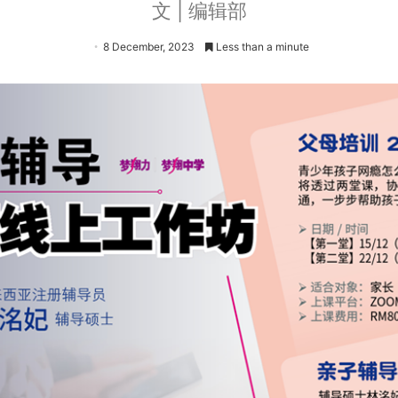
文 | 编辑部
8 December, 2023
Less than a minute