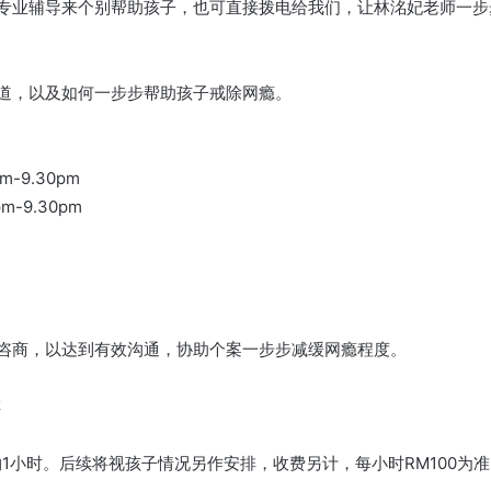
专业辅导来个别帮助孩子，
也可直接拨电给我们，让林洺妃老师一步
道，
以及如何一步步帮助孩子戒除网瘾。
-9.30pm
-9.30pm
咨商，以达到有效沟通，
协助个案一步步减缓网瘾程度。
排
1小时。
后续将视孩子情况另作安排，收费另计，每小时RM100为准