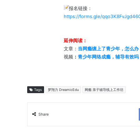
报名链接：
https://forms.gle/
qqo3K8FvJgd46
延伸阅读：
文章：
当网瘾缠上了青少年，怎么办
视频
：
青少年网络成瘾，辅导有效吗
Tags
梦翔力 DreamicEdu
网瘾 亲子辅导线上工作坊
Share