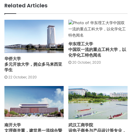
Related Articles
年1月教育部公布的全国高校学科评估排名中，我校7个一级学
科上榜，其中应用经济学、新闻传播学、中药学并列全国第
五，中国语言文学、统计学并列全国第八，基础医学列第十
一，光学工程列第十四。
学校目前有全日制学生40,029人，其中本科生27,836人，研
华东理工大学
究生12,193人，来自123个不同国家和地区在校华侨、港澳台和
中国双一流的重点工科大学，以
外国留学生13,728人，高居全国第一。在校外国留学生4063
化学化工特色闻名
华侨大学
人，其中本科生1737人，研究生262人。
20 October, 2020
多元开放大学，拥众多马来西亚
学校积极开展国际交流合作，国际化特色突出，已同世界五
学生
大洲50个国家和港澳台地区的286家高等院校和文化、科研机
22 October, 2020
构签订了学术交流合作协议。学校是中国政府奖学金来华留学
招生院校，在全球66个国家设立106个招生报名点。
素有“华侨最高学府”之称的暨南大学，建校至今，共培养了来
自世界五大洲170多个国家和地区的各类人才30余万人。“有海
水的地方，就有暨南人”，已成为香港、澳门、台湾、华侨华人
及其他外籍学生赴中国内地升学的首选。
南开大学
武汉工商学院
文理商并重，建世界一流综合暨
设电子商务与产品设计等专业，